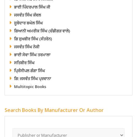
ਭਾਈ ਪਿੰਦਰਪਾਲ ਸਿੰਘ ਜੀ
ਜਸਵੰਤ ਸਿੰਘ ਕੰਵਲ
ਸੂਬੇਦਾਰ ਬਘੇਲ ਸਿੰਘ
ਗਿਆਨੀ ਅਮਰੀਕ ਸਿੰਘ (ਚੰਡੀਗੜ ਵਾਲੇ)
ਗਿ ਸੁਖਬੀਰ ਸਿੰਘ (ਸੰਤਰੇਨ)
ਜਸਵੰਤ ਸਿੰਘ ਨੇਕੀ
ਭਾਈ ਸੇਵਾ ਸਿੰਘ ਤਰਮਾਲਾ
ਸਤਿਬੀਰ ਸਿੰਘ
ਪ੍ਰਿੰਸੀਪਲ ਗੰਗਾ ਸਿੰਘ
ਗਿ: ਜਸਵੰਤ ਸਿੰਘ ਪ੍ਰਵਾਨਾ
Multitopic Books
Search Books By Manufacturer Or Author