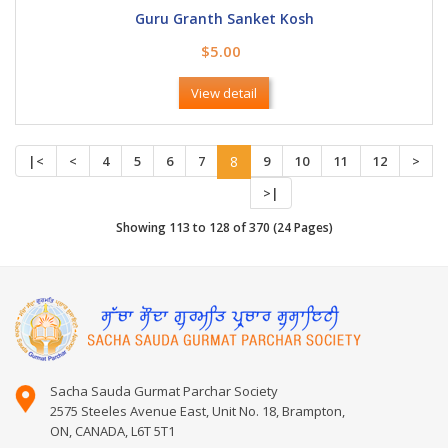
Guru Granth Sanket Kosh
$5.00
View detail
|<
<
4
5
6
7
8
9
10
11
12
>
>|
Showing 113 to 128 of 370 (24 Pages)
Sacha Sauda Gurmat Parchar Society
2575 Steeles Avenue East, Unit No. 18, Brampton,
ON, CANADA, L6T 5T1