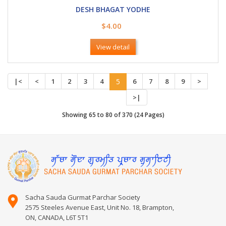
DESH BHAGAT YODHE
$4.00
View detail
|<
<
1
2
3
4
5
6
7
8
9
>
>|
Showing 65 to 80 of 370 (24 Pages)
Sacha Sauda Gurmat Parchar Society
2575 Steeles Avenue East, Unit No. 18, Brampton,
ON, CANADA, L6T 5T1