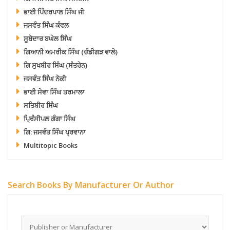
ਭਾਈ ਪਿੰਦਰਪਾਲ ਸਿੰਘ ਜੀ
ਜਸਵੰਤ ਸਿੰਘ ਕੰਵਲ
ਸੂਬੇਦਾਰ ਬਘੇਲ ਸਿੰਘ
ਗਿਆਨੀ ਅਮਰੀਕ ਸਿੰਘ (ਚੰਡੀਗੜ ਵਾਲੇ)
ਗਿ ਸੁਖਬੀਰ ਸਿੰਘ (ਸੰਤਰੇਨ)
ਜਸਵੰਤ ਸਿੰਘ ਨੇਕੀ
ਭਾਈ ਸੇਵਾ ਸਿੰਘ ਤਰਮਾਲਾ
ਸਤਿਬੀਰ ਸਿੰਘ
ਪ੍ਰਿੰਸੀਪਲ ਗੰਗਾ ਸਿੰਘ
ਗਿ: ਜਸਵੰਤ ਸਿੰਘ ਪ੍ਰਵਾਨਾ
Multitopic Books
Search Books By Manufacturer Or Author